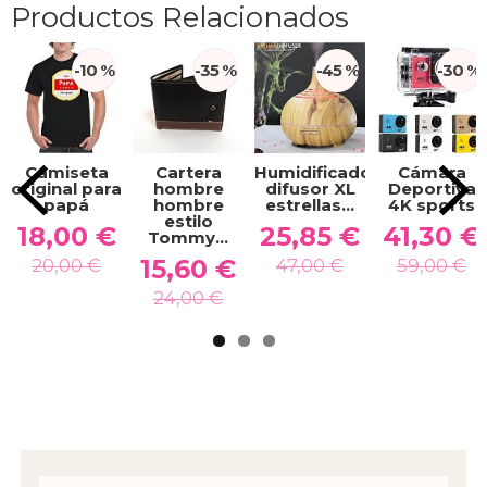
Productos Relacionados
-10 %
-35 %
-45 %
-30 %
Camiseta
Cartera
Humidificador
Cámara
original para
hombre
difusor XL
Deportiva
papá
hombre
estrellas...
4K sports
estilo
18,00 €
25,85 €
41,30 €
Tommy...
15,60 €
20,00 €
47,00 €
59,00 €
24,00 €