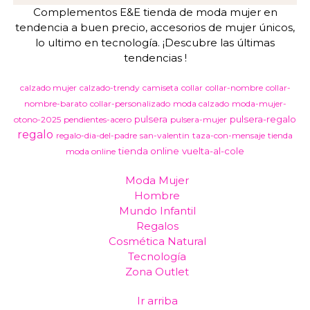
Complementos E&E tienda de moda mujer en
tendencia a buen precio, accesorios de mujer únicos,
lo ultimo en tecnología. ¡Descubre las últimas
tendencias !
calzado mujer
calzado-trendy
camiseta
collar
collar-nombre
collar-
nombre-barato
collar-personalizado
moda calzado
moda-mujer-
pulsera
pulsera-regalo
otono-2025
pendientes-acero
pulsera-mujer
regalo
regalo-dia-del-padre
san-valentin
taza-con-mensaje
tienda
tienda online
vuelta-al-cole
moda online
Moda Mujer
Hombre
Mundo Infantil
Regalos
Cosmética Natural
Tecnología
Zona Outlet
Ir arriba