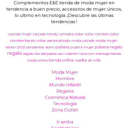
Complementos E&E tienda de moda mujer en
tendencia a buen precio, accesorios de mujer únicos,
lo ultimo en tecnología. ¡Descubre las últimas
tendencias !
calzado mujer
calzado-trendy
camiseta
collar
collar-nombre
collar-
nombre-barato
collar-personalizado
moda calzado
moda-mujer-
pulsera
pulsera-regalo
otono-2025
pendientes-acero
pulsera-mujer
regalo
regalo-dia-del-padre
san-valentin
taza-con-mensaje
tienda
tienda online
vuelta-al-cole
moda online
Moda Mujer
Hombre
Mundo Infantil
Regalos
Cosmética Natural
Tecnología
Zona Outlet
Ir arriba