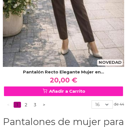
NOVEDAD
Pantalón Recto Elegante Mujer en...
20,00 €
Añadir a Carrito
de 44
<
1
2
3
>
Pantalones de mujer para