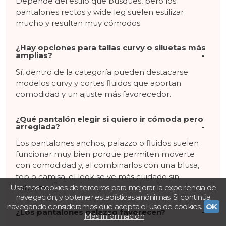
Depende del estilo que busques, pero los
pantalones rectos y wide leg suelen estilizar
mucho y resultan muy cómodos.
¿Hay opciones para tallas curvy o siluetas más
amplias?
Sí, dentro de la categoría pueden destacarse
modelos curvy y cortes fluidos que aportan
comodidad y un ajuste más favorecedor.
¿Qué pantalón elegir si quiero ir cómoda pero
arreglada?
Los pantalones anchos, palazzo o fluidos suelen
funcionar muy bien porque permiten moverte
con comodidad y, al combinarlos con una blusa,
top o camisa, el look se ve más cuidado sin
esfuerzo.
Usamos cookies de terceros para mejorar la experiencia de
navegación, y obtener estadísticas anónimas. Si continúa
navegando consideramos que acepta el uso de cookies.
OK
¿Los pantalones palazzo favorecen?
Más información