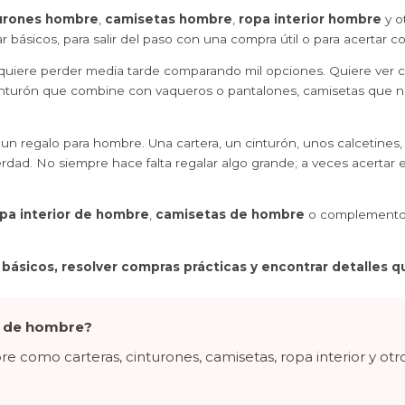
urones hombre
,
camisetas hombre
,
ropa interior hombre
y o
ar básicos, para salir del paso con una compra útil o para acertar 
uiere perder media tarde comparando mil opciones. Quiere ver cla
un cinturón que combine con vaqueros o pantalones, camisetas que 
 un regalo para hombre. Una cartera, un cinturón, unos calcetines
dad. No siempre hace falta regalar algo grande; a veces acertar est
pa interior de hombre
,
camisetas de hombre
o complementos 
ásicos, resolver compras prácticas y encontrar detalles qu
a de hombre?
 como carteras, cinturones, camisetas, ropa interior y otr