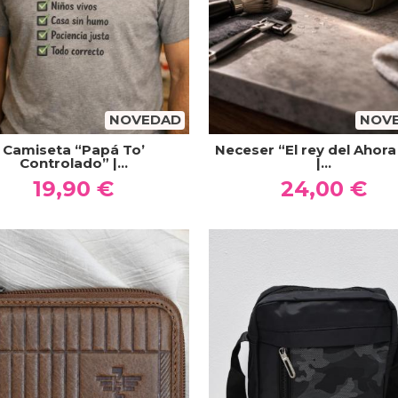
NOVEDAD
NOV
Camiseta “Papá To’
Neceser “El rey del Ahora
Controlado” |...
|...
19,90 €
24,00 €