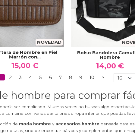
NOVEDAD
NOV
rtera de Hombre en Piel
Bolso Bandolera Camufl
Marrón con...
Hombre
15,00 €
14,00 €
1
2
3
4
5
6
7
8
9
10
>
e hombre para comprar fác
ría ser complicado. Muchas veces no buscas algo espectacular:
e combine con varios pantalones o ropa interior que puedas llevar
ección de
moda hombre
y
accesorios hombre
pensada para eso:
uego no usas, sino de encontrar básicos y complementos que encaj