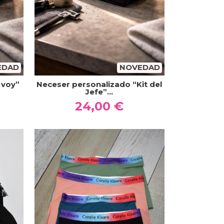
EDAD
NOVEDAD
 voy”
Neceser personalizado “Kit del
Jefe”...
24,00 €