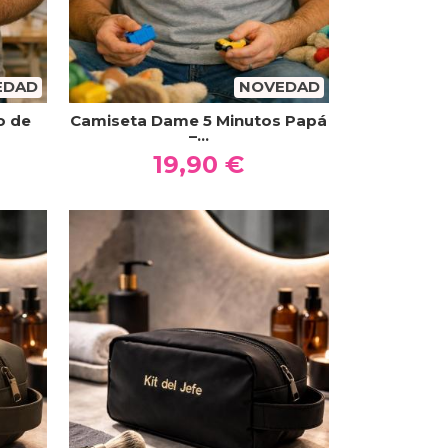
EDAD
NOVEDAD
o de
Camiseta Dame 5 Minutos Papá
–...
19,90 €