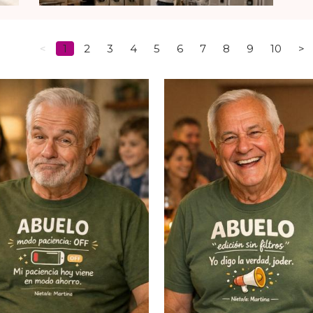
<
1
2
3
4
5
6
7
8
9
10
>