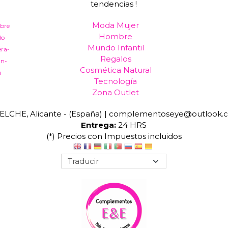
tendencias !
Moda Mujer
bre
Hombre
do
Mundo Infantil
era-
Regalos
an-
Cosmética Natural
a
Tecnología
Zona Outlet
ELCHE, Alicante - (España) | complementoseye@outlook.
Entrega:
24 HRS
(*) Precios con Impuestos incluidos