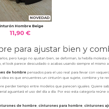
NOVEDAD
inturón Hombre Beige
11,90 €
e para ajustar bien y comb
rlos, pero luego no ajustan bien, se deforman, la hebilla molest
ien, el look parece descuidado o acabas usando siempre el mismo 
nes de hombre
pensados para el uso real: para llevar con vaquer
a idea es que encuentres un cinturón que sujete, combine y te r
perder tiempo entre modelos que parecen iguales. Quiere saber si 
terial aguantará el uso del día a día. Por eso esta categoría reúne 
nturones de hombre
,
cinturones para hombre
,
cinturones a