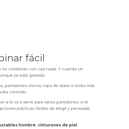
inar fácil
a o no combinan con casi nada. Y cuando un
aunque ya esté gastado.
os, pantalones chinos, ropa de diario o looks más
esulte cómodo.
le va a servir para varios pantalones, si el
opciones prácticas, fáciles de elegir y pensadas
justables hombre
,
cinturones de piel