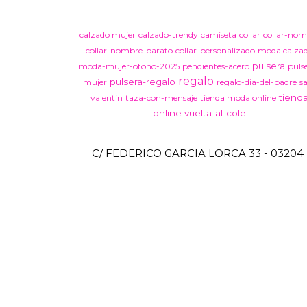
calzado mujer
calzado-trendy
camiseta
collar
collar-nom
collar-nombre-barato
collar-personalizado
moda calza
pulsera
moda-mujer-otono-2025
pendientes-acero
puls
regalo
pulsera-regalo
mujer
regalo-dia-del-padre
s
tiend
valentin
taza-con-mensaje
tienda moda online
online
vuelta-al-cole
C/ FEDERICO GARCIA LORCA 33 - 03204 