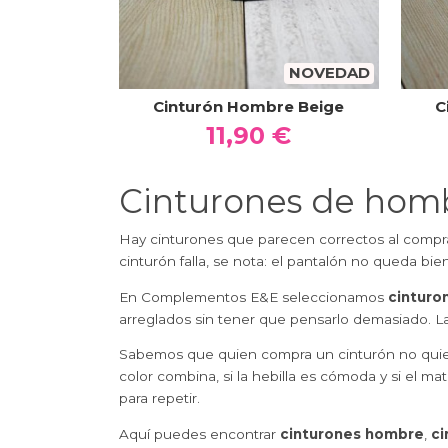
NOVEDAD
Cinturón Hombre Beige
C
11,90 €
Cinturones de hombr
Hay cinturones que parecen correctos al compra
cinturón falla, se nota: el pantalón no queda b
En Complementos E&E seleccionamos
cinturo
arreglados sin tener que pensarlo demasiado. L
Sabemos que quien compra un cinturón no quiere 
color combina, si la hebilla es cómoda y si el ma
para repetir.
Aquí puedes encontrar
cinturones hombre
,
ci