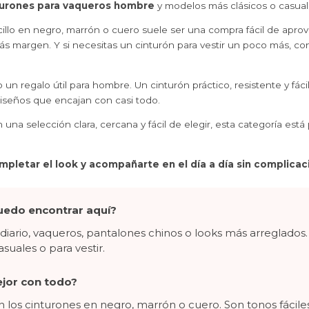
turones para vaqueros hombre
y modelos más clásicos o casuale
ncillo en negro, marrón o cuero suele ser una compra fácil de apr
s margen. Y si necesitas un cinturón para vestir un poco más, con
n regalo útil para hombre. Un cinturón práctico, resistente y fáci
diseños que encajan con casi todo.
 una selección clara, cercana y fácil de elegir, esta categoría es
mpletar el look y acompañarte en el día a día sin complicac
uedo encontrar aquí?
iario, vaqueros, pantalones chinos o looks más arreglados
suales o para vestir.
jor con todo?
n los cinturones en negro, marrón o cuero. Son tonos fáci