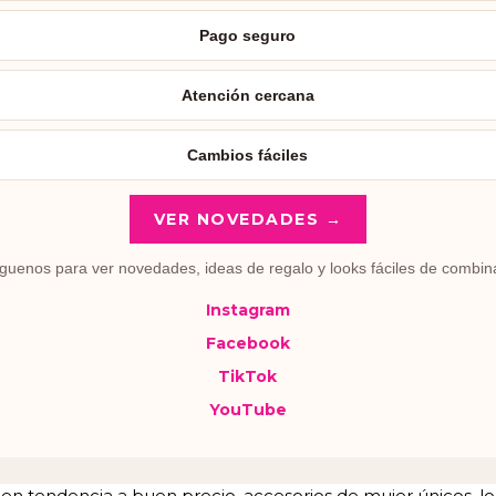
Pago seguro
Atención cercana
Cambios fáciles
VER NOVEDADES →
guenos para ver novedades, ideas de regalo y looks fáciles de combin
Instagram
Facebook
TikTok
YouTube
tendencia a buen precio, accesorios de mujer únicos, lo u