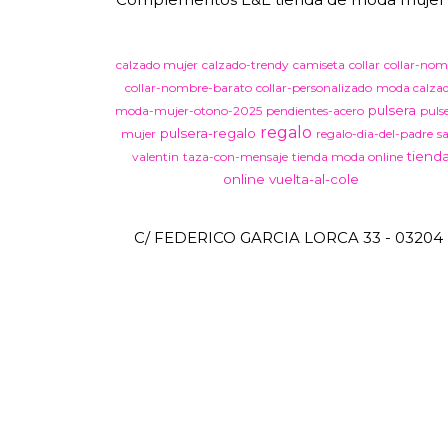
calzado mujer
calzado-trendy
camiseta
collar
collar-nom
collar-nombre-barato
collar-personalizado
moda calza
pulsera
moda-mujer-otono-2025
pendientes-acero
puls
regalo
pulsera-regalo
mujer
regalo-dia-del-padre
s
tiend
valentin
taza-con-mensaje
tienda moda online
online
vuelta-al-cole
C/ FEDERICO GARCIA LORCA 33 - 03204 