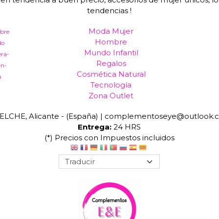
tendencias !
Moda Mujer
bre
Hombre
do
Mundo Infantil
era-
Regalos
an-
Cosmética Natural
a
Tecnología
Zona Outlet
ELCHE, Alicante - (España) | complementoseye@outlook.
Entrega:
24 HRS
(*) Precios con Impuestos incluidos