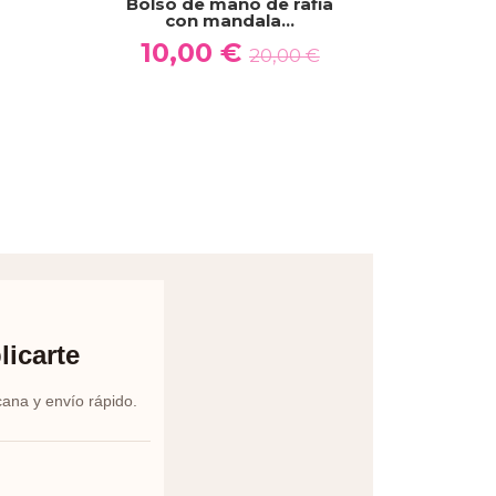
Bolso de mano de rafia
Vestido burd
con mandala...
estilo bo
10,00 €
25,00
20,00 €
licarte
cana y envío rápido.