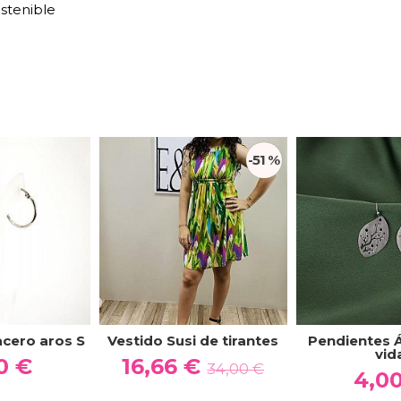
stenible
-51 %
acero aros S
Vestido Susi de tirantes
Pendientes Á
vid
0 €
16,66 €
34,00 €
4,0