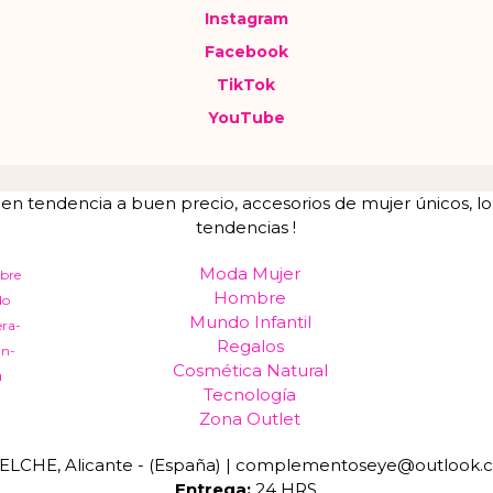
Instagram
Facebook
TikTok
YouTube
tendencia a buen precio, accesorios de mujer únicos, lo u
tendencias !
Moda Mujer
bre
Hombre
do
Mundo Infantil
era-
Regalos
an-
Cosmética Natural
a
Tecnología
Zona Outlet
ELCHE, Alicante - (España) | complementoseye@outlook.
Entrega:
24 HRS