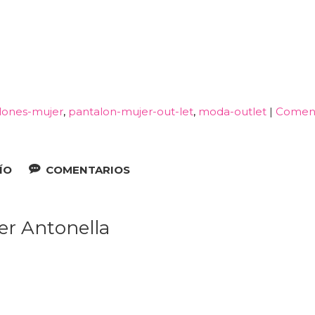
lones-mujer
pantalon-mujer-out-let
moda-outlet
|
Coment
ÍO
COMENTARIOS
er Antonella