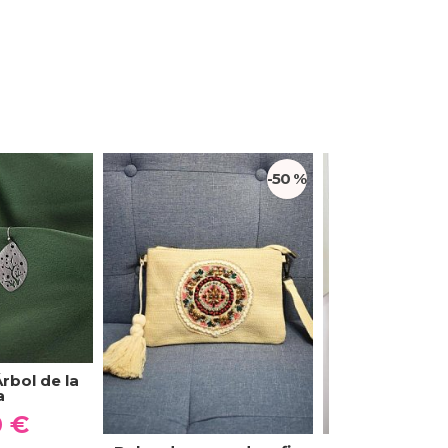
-50 %
rbol de la
a
0 €