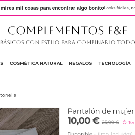
mires mil cosas para encontrar algo bonito
Looks fáciles, n
COMPLEMENTOS E&E
Básicos con estilo para combinarlo tod
OS
COSMÉTICA NATURAL
REGALOS
TECNOLOGÍA
tonella
Pantalón de mujer
10,00 €
25,00 €
Ter
Disponible
-
(Imp. Incluidos)