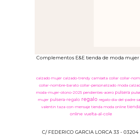
Complementos E&E tienda de moda mujer en 
calzado mujer
calzado-trendy
camiseta
collar
collar-nom
collar-nombre-barato
collar-personalizado
moda calza
pulsera
moda-mujer-otono-2025
pendientes-acero
puls
regalo
pulsera-regalo
mujer
regalo-dia-del-padre
s
tiend
valentin
taza-con-mensaje
tienda moda online
online
vuelta-al-cole
C/ FEDERICO GARCIA LORCA 33 - 03204 