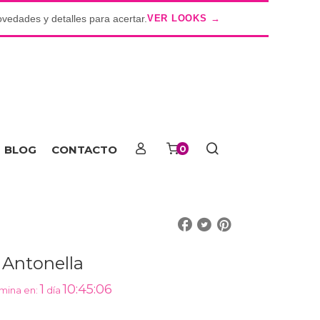
ovedades y detalles para acertar.
VER LOOKS →
o
BLOG
CONTACTO
0
 Antonella
1
10:45:05
mina en:
día