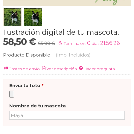
Ilustración digital de tu mascota.
58,50 €
0
21:56:25
65,00 €
Termina en:
días
Producto Disponible
-
(Imp. Incluidos)
Costes de envío
Ver descripción
Hacer pregunta
Envía tu foto
*
Nombre de tu mascota