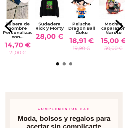
Pulsera de
Sudadera
Peluche
Mochila
hombre
Rick y Morty
Dragon Ball
caparazón
Personalizada
Goku
Naruto
28,00 €
con...
18,91 €
15,00 €
14,70 €
19,90 €
30,00 €
21,00 €
COMPLEMENTOS E&E
Moda, bolsos y regalos para
acertar sin complicarte