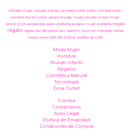
calzado mujer
calzado-trendy
camiseta
collar
collar-nombre
collar-
nombre-barato
collar-personalizado
moda calzado
moda-mujer-
pulsera
pulsera-regalo
otono-2025
pendientes-acero
pulsera-mujer
regalo
regalo-dia-del-padre
san-valentin
taza-con-mensaje
tienda
tienda online
vuelta-al-cole
moda online
Moda Mujer
Hombre
Mundo Infantil
Regalos
Cosmética Natural
Tecnología
Zona Outlet
Ir arriba
Contáctanos
Aviso Legal
Política de Privacidad
Condiciones de Compra