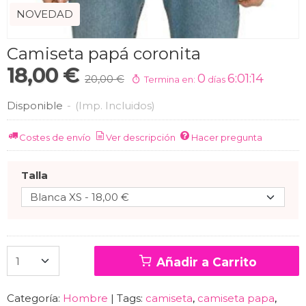
NOVEDAD
Camiseta papá coronita
18,00 €
0
6:01:13
20,00 €
Termina en:
días
Disponible
-
(Imp. Incluidos)
Costes de envío
Ver descripción
Hacer pregunta
Talla
Añadir a Carrito
Categoría:
Hombre
|
Tags:
camiseta
camiseta papa