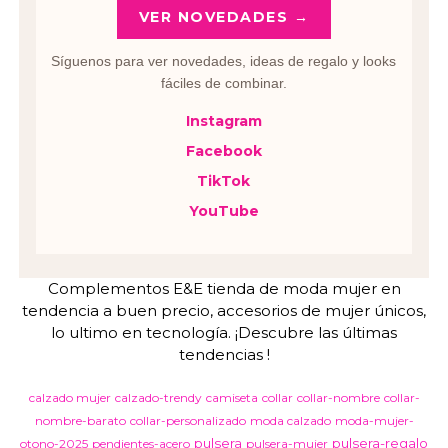
VER NOVEDADES →
Síguenos para ver novedades, ideas de regalo y looks
fáciles de combinar.
Instagram
Facebook
TikTok
YouTube
Complementos E&E tienda de moda mujer en
tendencia a buen precio, accesorios de mujer únicos,
lo ultimo en tecnología. ¡Descubre las últimas
tendencias !
calzado mujer
calzado-trendy
camiseta
collar
collar-nombre
collar-
nombre-barato
collar-personalizado
moda calzado
moda-mujer-
pulsera
pulsera-regalo
otono-2025
pendientes-acero
pulsera-mujer