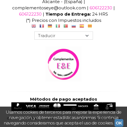
Alicante - (España) |
complementoseye@outlook.com |
606122230
|
606122230
|
Tiempo de Entrega:
24 HRS
(*) Precios con Impuestos incluidos
Métodos de pago aceptados
Usamos cookies de terceros para mejorar la experiencia de
navegación, y obtener estadísticas anónimas. Si continúa
COMPLEMENTOS E&E
- Copyright © 2026 [30665] - Con la tecnología de Palbin.com
navegando consideramos que acepta el uso de cookies.
OK