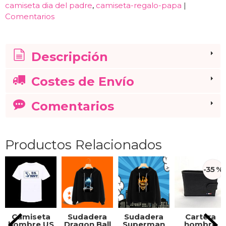
camiseta dia del padre
camiseta-regalo-papa
|
Comentarios
Descripción
Costes de Envío
Comentarios
Productos Relacionados
-35 %
Camiseta
Sudadera
Sudadera
Cartera
hombre US
Dragon Ball
Superman
hombre