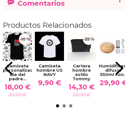
Comentarios
Productos Relacionados
-10 %
-35 %
Camiseta
Camiseta
Cartera
Humidificad
personalizada
hombre US
hombre
difusor
día del
NAVY
estilo
550ml con...
padre...
Tommy
9,90 €
29,90 €
18,00 €
14,30 €
20,00 €
22,00 €