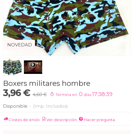
NOVEDAD
Boxers militares hombre
3,96 €
0
17:38:39
4,60 €
Termina en:
días
Disponible
-
(Imp. Incluidos)
Costes de envío
Ver descripción
Hacer pregunta