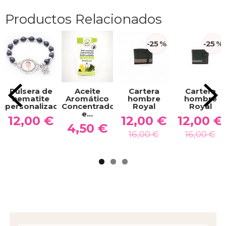
Productos Relacionados
-25 %
-25 %
Pulsera de
Aceite
Cartera
Cartera
hematite
Aromático
hombre
hombre
personalizada...
Concentrado
Royal
Royal
e...
12,00 €
12,00 €
12,00 €
4,50 €
16,00 €
16,00 €