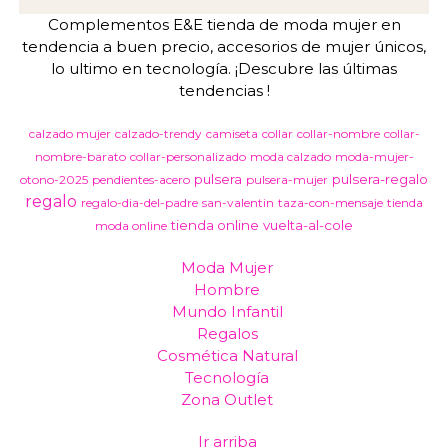
Complementos E&E tienda de moda mujer en
tendencia a buen precio, accesorios de mujer únicos,
lo ultimo en tecnología. ¡Descubre las últimas
tendencias !
calzado mujer
calzado-trendy
camiseta
collar
collar-nombre
collar-
nombre-barato
collar-personalizado
moda calzado
moda-mujer-
pulsera
pulsera-regalo
otono-2025
pendientes-acero
pulsera-mujer
regalo
regalo-dia-del-padre
san-valentin
taza-con-mensaje
tienda
tienda online
vuelta-al-cole
moda online
Moda Mujer
Hombre
Mundo Infantil
Regalos
Cosmética Natural
Tecnología
Zona Outlet
Ir arriba