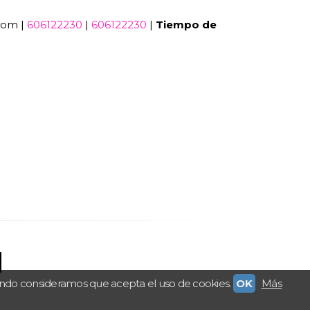
com |
606122230
|
606122230
|
Tiempo de
ando consideramos que acepta el uso de cookies.
OK
Más