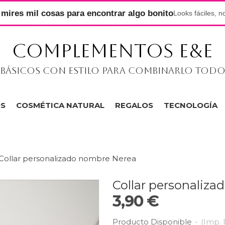
mires mil cosas para encontrar algo bonito
Looks fáciles, n
COMPLEMENTOS E&E
Básicos con estilo para combinarlo tod
OS
COSMÉTICA NATURAL
REGALOS
TECNOLOGÍA
Collar personalizado nombre Nerea
Collar personaliz
3,90 €
Producto Disponible
-
(Imp. 