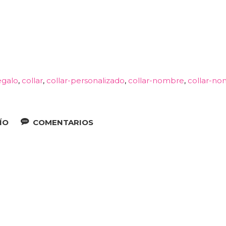
egalo
collar
collar-personalizado
collar-nombre
collar-no
ÍO
COMENTARIOS