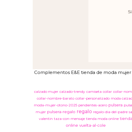
Sí
Complementos E&E tienda de moda mujer en 
calzado mujer
calzado-trendy
camiseta
collar
collar-nom
collar-nombre-barato
collar-personalizado
moda calza
pulsera
moda-mujer-otono-2025
pendientes-acero
puls
regalo
pulsera-regalo
mujer
regalo-dia-del-padre
s
tiend
valentin
taza-con-mensaje
tienda moda online
online
vuelta-al-cole