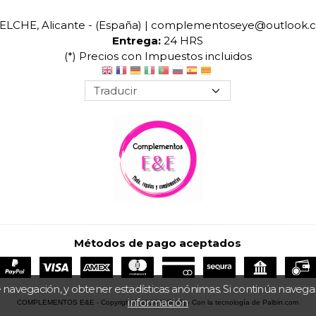
ELCHE, Alicante - (España) | complementoseye@outlook.
Entrega:
24 HRS
(*) Precios con Impuestos incluidos
Métodos de pago aceptados
 navegación, y obtener estadísticas anónimas. Si continúa naveg
información
COMPLEMENTOS E&E
- Copyright © 2026 [30665] - Con la tecnología de Palbin.com