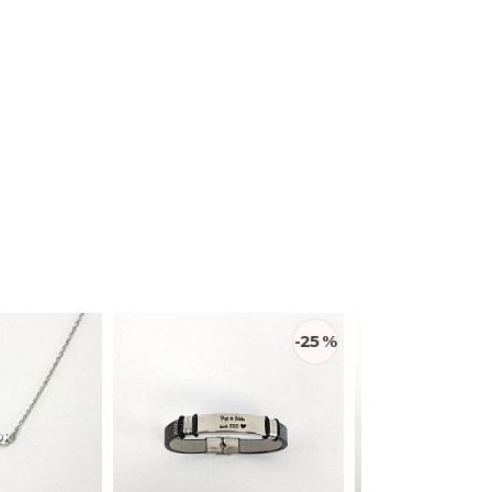
-25 %