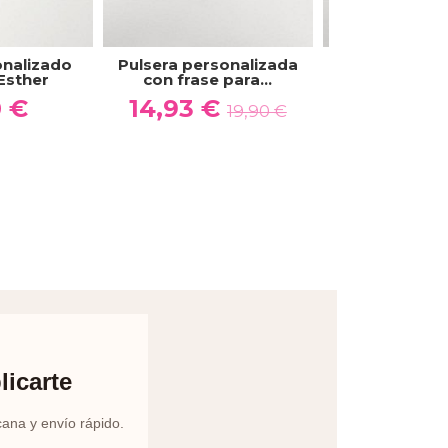
onalizado
Pulsera personalizada
Pulsera pers
Esther
con frase para...
con frase p
0 €
14,93 €
17,91 €
19,90 €
licarte
cana y envío rápido.