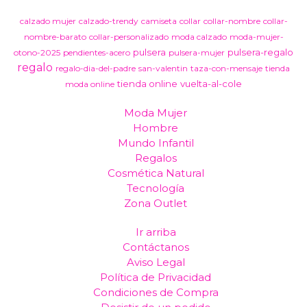
calzado mujer
calzado-trendy
camiseta
collar
collar-nombre
collar-
nombre-barato
collar-personalizado
moda calzado
moda-mujer-
pulsera
pulsera-regalo
otono-2025
pendientes-acero
pulsera-mujer
regalo
regalo-dia-del-padre
san-valentin
taza-con-mensaje
tienda
tienda online
vuelta-al-cole
moda online
Moda Mujer
Hombre
Mundo Infantil
Regalos
Cosmética Natural
Tecnología
Zona Outlet
Ir arriba
Contáctanos
Aviso Legal
Política de Privacidad
Condiciones de Compra