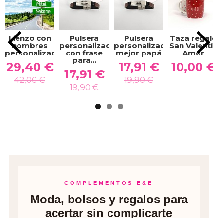
Lienzo con
Pulsera
Pulsera
Taza regalo
nombres
personalizada
personalizada
San Valentín
personalizados
con frase
mejor papá
Amor
para...
29,40 €
17,91 €
10,00 €
17,91 €
42,00 €
19,90 €
19,90 €
COMPLEMENTOS E&E
Moda, bolsos y regalos para
acertar sin complicarte