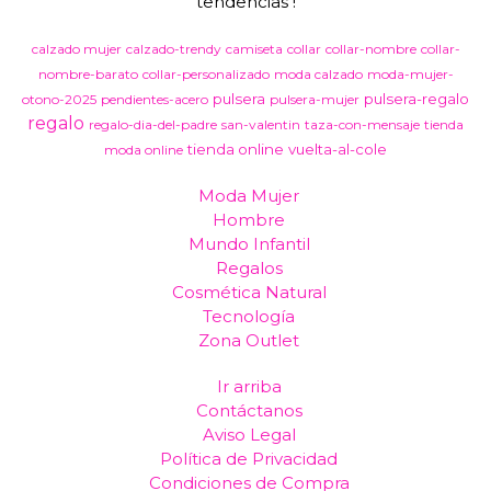
tendencias !
calzado mujer
calzado-trendy
camiseta
collar
collar-nombre
collar-
nombre-barato
collar-personalizado
moda calzado
moda-mujer-
pulsera
pulsera-regalo
otono-2025
pendientes-acero
pulsera-mujer
regalo
regalo-dia-del-padre
san-valentin
taza-con-mensaje
tienda
tienda online
vuelta-al-cole
moda online
Moda Mujer
Hombre
Mundo Infantil
Regalos
Cosmética Natural
Tecnología
Zona Outlet
Ir arriba
Contáctanos
Aviso Legal
Política de Privacidad
Condiciones de Compra