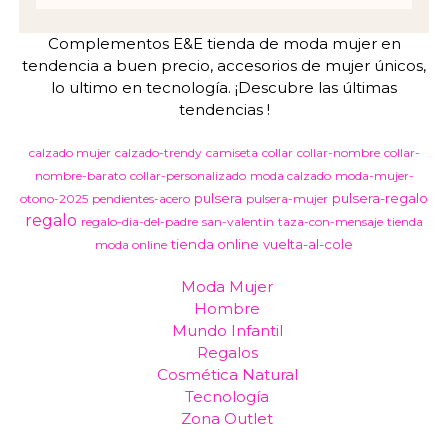
Complementos E&E tienda de moda mujer en
tendencia a buen precio, accesorios de mujer únicos,
lo ultimo en tecnología. ¡Descubre las últimas
tendencias !
calzado mujer
calzado-trendy
camiseta
collar
collar-nombre
collar-
nombre-barato
collar-personalizado
moda calzado
moda-mujer-
pulsera
pulsera-regalo
otono-2025
pendientes-acero
pulsera-mujer
regalo
regalo-dia-del-padre
san-valentin
taza-con-mensaje
tienda
tienda online
vuelta-al-cole
moda online
Moda Mujer
Hombre
Mundo Infantil
Regalos
Cosmética Natural
Tecnología
Zona Outlet