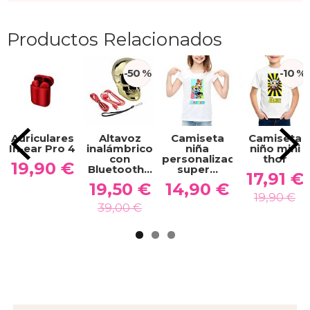
Productos Relacionados
-50 %
-10 %
Auriculares
Altavoz
Camiseta
Camiseta
In-ear Pro 4
inalámbrico
niña
niño mini
con
personalizada
thor
19,90 €
Bluetooth...
super...
17,91 €
19,50 €
14,90 €
19,90 €
39,00 €