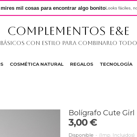
mires mil cosas para encontrar algo bonito
Looks fáciles, n
COMPLEMENTOS E&E
Básicos con estilo para combinarlo tod
OS
COSMÉTICA NATURAL
REGALOS
TECNOLOGÍA
Bolígrafo Cute Girl
3,00 €
Disponible
-
(Imp. Incluidos)