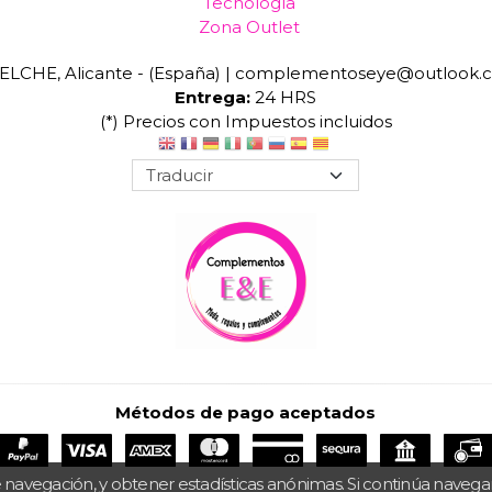
Tecnología
Zona Outlet
ELCHE, Alicante - (España) | complementoseye@outlook.
Entrega:
24 HRS
(*) Precios con Impuestos incluidos
Métodos de pago aceptados
 navegación, y obtener estadísticas anónimas. Si continúa naveg