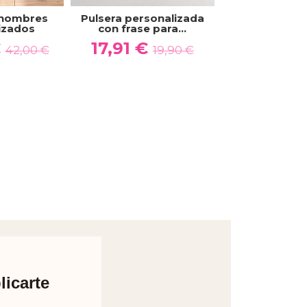
 nombres
Pulsera personalizada
Cartera homb
izados
con frase para...
11,94 €
€
17,91 €
42,00 €
19,90 €
licarte