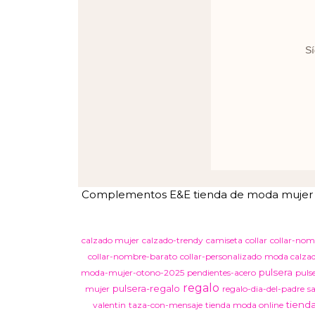
Sí
Complementos E&E tienda de moda mujer en 
calzado mujer
calzado-trendy
camiseta
collar
collar-nom
collar-nombre-barato
collar-personalizado
moda calza
pulsera
moda-mujer-otono-2025
pendientes-acero
puls
regalo
pulsera-regalo
mujer
regalo-dia-del-padre
s
tiend
valentin
taza-con-mensaje
tienda moda online