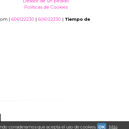
Desistir de un pedido
Políticas de Cookies
com |
606122230
|
606122230
|
Tiempo de
ando consideramos que acepta el uso de cookies.
OK
Más