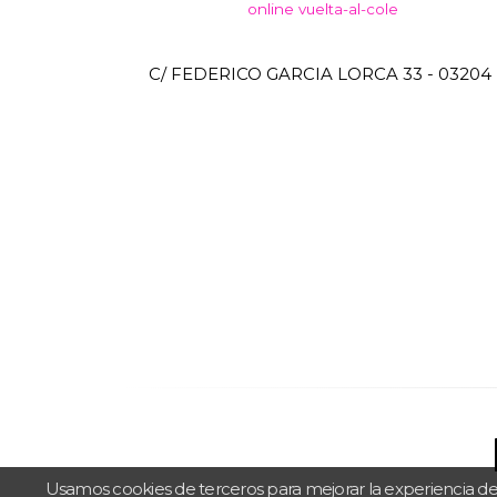
online
vuelta-al-cole
C/ FEDERICO GARCIA LORCA 33 - 03204 
Usamos cookies de terceros para mejorar la experiencia de