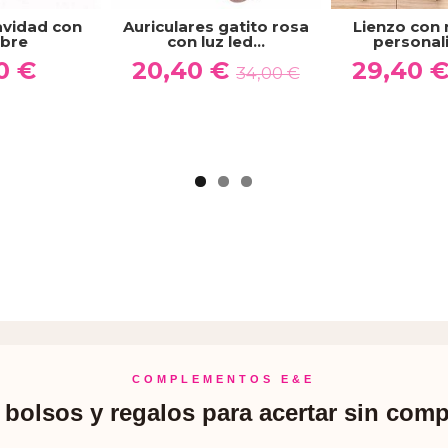
avidad con
Auriculares gatito rosa
Lienzo con
bre
con luz led...
personal
0 €
20,40 €
29,40 
34,00 €
COMPLEMENTOS E&E
bolsos y regalos para acertar sin comp