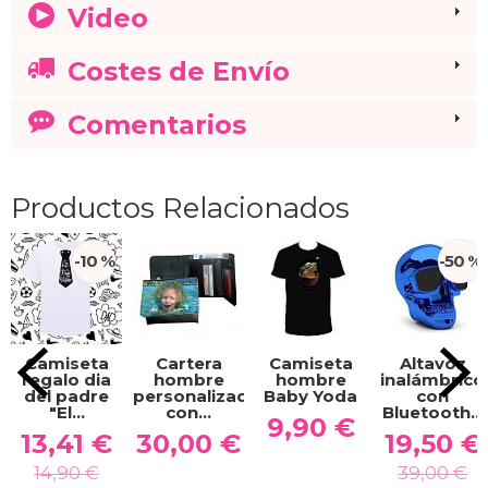
Video
Costes de Envío
Comentarios
Productos Relacionados
-10 %
-50 %
Camiseta
Cartera
Camiseta
Altavoz
regalo dia
hombre
hombre
inalámbrico
del padre
personalizada
Baby Yoda
con
"El...
con...
Bluetooth...
9,90 €
13,41 €
30,00 €
19,50 €
14,90 €
39,00 €