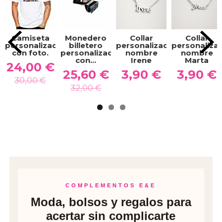
Camiseta
Monedero
Collar
Collar
personalizada
billetero
personalizado
personaliza
con foto.
personalizado
nombre
nombre
con...
Irene
Marta
24,00 €
25,60 €
3,90 €
3,90 €
30,00 €
32,00 €
COMPLEMENTOS E&E
Moda, bolsos y regalos para
acertar sin complicarte