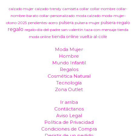
calzado mujer
calzado-trendy
camiseta
collar
collar-nombre
collar-
nombre-barato
collar-personalizado
moda calzado
moda-mujer-
pulsera
pulsera-regalo
otono-2025
pendientes-acero
pulsera-mujer
regalo
regalo-dia-del-padre
san-valentin
taza-con-mensaje
tienda
tienda online
vuelta-al-cole
moda online
Moda Mujer
Hombre
Mundo Infantil
Regalos
Cosmética Natural
Tecnología
Zona Outlet
Ir arriba
Contáctanos
Aviso Legal
Política de Privacidad
Condiciones de Compra
Desistir de un pedido