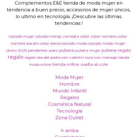
Complementos E&E tienda de moda mujer en
tendencia a buen precio, accesorios de mujer únicos,
lo ultimo en tecnología. ¡Descubre las últimas
tendencias !
calzado mujer
calzado-trendy
camiseta
collar
collar-nombre
collar-
nombre-barato
collar-personalizado
moda calzado
moda-mujer-
pulsera
pulsera-regalo
otono-2025
pendientes-acero
pulsera-mujer
regalo
regalo-dia-del-padre
san-valentin
taza-con-mensaje
tienda
tienda online
vuelta-al-cole
moda online
Moda Mujer
Hombre
Mundo Infantil
Regalos
Cosmética Natural
Tecnología
Zona Outlet
Ir arriba