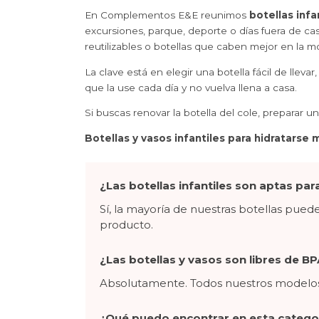
En Complementos E&E reunimos
botellas infa
excursiones, parque, deporte o días fuera de cas
reutilizables o botellas que caben mejor en la mo
La clave está en elegir una botella fácil de llev
que la use cada día y no vuelva llena a casa.
Si buscas renovar la botella del cole, preparar u
Botellas y vasos infantiles para hidratarse 
¿Las botellas infantiles son aptas para 
Sí, la mayoría de nuestras botellas pueden
producto.
¿Las botellas y vasos son libres de BP
Absolutamente. Todos nuestros modelos est
¿Qué puedo encontrar en esta catego