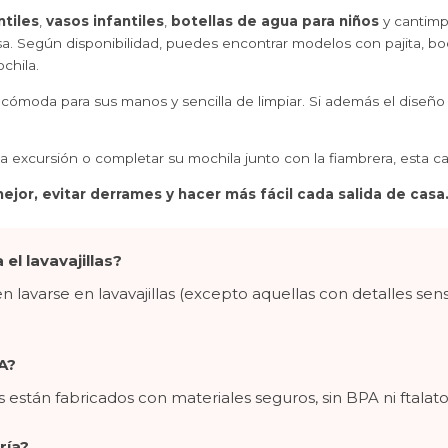
ntiles
,
vasos infantiles
,
botellas de agua para niños
y cantimp
a. Según disponibilidad, puedes encontrar modelos con pajita, boqu
chila.
ar, cómoda para sus manos y sencilla de limpiar. Si además el diseñ
na excursión o completar su mochila junto con la fiambrera, esta ca
mejor, evitar derrames y hacer más fácil cada salida de casa
el lavavajillas?
 lavarse en lavavajillas (excepto aquellas con detalles sensib
A?
án fabricados con materiales seguros, sin BPA ni ftalatos, i
ría?