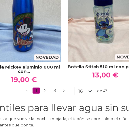
NOV
NOVEDAD
Botella Stitch 510 ml con pa
la Mickey aluminio 600 ml
con...
13,00 €
19,00 €
<
1
2
3
>
de 47
antiles para llevar agua sin 
sta que vuelve la mochila mojada, el tapón se abre solo o el niño
 antes que bonita.