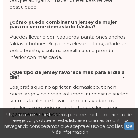
porque abrigan sin hacer que el look se vea
descuidado.
¿Cómo puedo combinar un jersey de mujer
para no verme demasiado básica?
Puedes llevarlo con vaqueros, pantalones anchos,
faldas o botines. Si quieres elevar el look, añade un
bolso bonito, bisutería sencilla o una prenda
inferior con más caída.
¿Qué tipo de jersey favorece más para el día a
día?
Los jerséis que no aprietan demasiado, tienen
buen largo y no crean volumen innecesario suelen
ser más fáciles de llevar. También ayudan los
cuellos favorecedores, los botones y los cortes
ligeramente relajados.
Usamos cookies de terceros para mejorar la experiencia de
navegación, y obtener estadísticas anónimas. Si continúa
navegando consideramos que acepta el uso de cookies.
OK
Más información