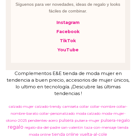
Síguenos para ver novedades, ideas de regalo y looks
fáciles de combinar.
Instagram
Facebook
TikTok
YouTube
Complementos E&E tienda de moda mujer en
tendencia a buen precio, accesorios de mujer únicos,
lo ultimo en tecnología. ¡Descubre las últimas
tendencias !
calzado mujer
calzado-trendy
camiseta
collar
collar-nombre
collar-
nombre-barato
collar-personalizado
moda calzado
moda-mujer-
pulsera
pulsera-regalo
otono-2025
pendientes-acero
pulsera-mujer
regalo
regalo-dia-del-padre
san-valentin
taza-con-mensaje
tienda
tienda online
vuelta-al-cole
moda online