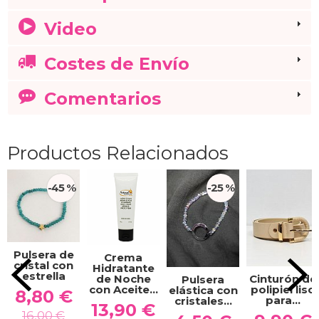
Video
Costes de Envío
Comentarios
Productos Relacionados
-45 %
-25 %
Pulsera de
Crema
cristal con
Hidratante
estrella
de Noche
Cinturón de
Pulsera
con Aceite...
polipiel liso
elástica con
8,80 €
para...
cristales...
13,90 €
16,00 €