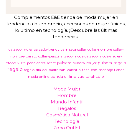
Complementos E&E tienda de moda mujer en
tendencia a buen precio, accesorios de mujer únicos,
lo ultimo en tecnología. ¡Descubre las últimas
tendencias !
calzado mujer
calzado-trendy
camiseta
collar
collar-nombre
collar-
nombre-barato
collar-personalizado
moda calzado
moda-mujer-
pulsera
pulsera-regalo
otono-2025
pendientes-acero
pulsera-mujer
regalo
regalo-dia-del-padre
san-valentin
taza-con-mensaje
tienda
tienda online
vuelta-al-cole
moda online
Moda Mujer
Hombre
Mundo Infantil
Regalos
Cosmética Natural
Tecnología
Zona Outlet