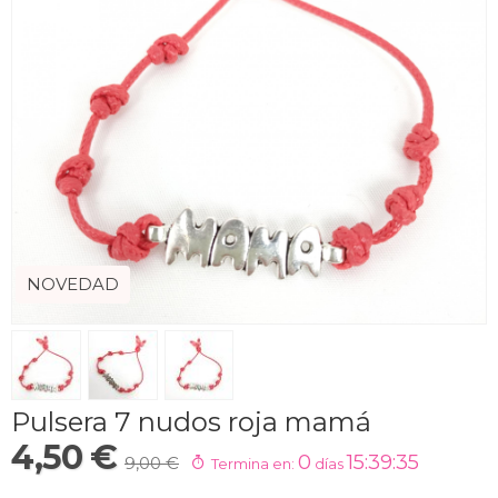
NOVEDAD
Pulsera 7 nudos roja mamá
4,50 €
0
15:39:34
9,00 €
Termina en:
días