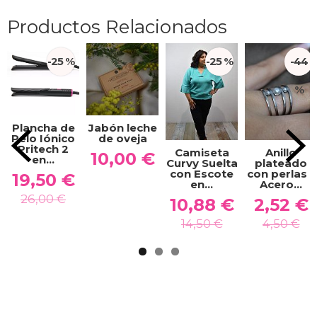
Productos Relacionados
-25 %
-25 %
-44
%
Plancha de
Jabón leche
Pelo Iónico
de oveja
Pritech 2
Camiseta
Anillo
10,00 €
en...
Curvy Suelta
plateado
con Escote
con perlas –
19,50 €
en...
Acero...
26,00 €
10,88 €
2,52 €
14,50 €
4,50 €