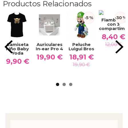
Productos Relacionados
-5 %
-30 %
Fiambrera
con 3
compartimen
8,40 €
12,00 €
Camiseta
Auriculares
Peluche
niño Baby
In-ear Pro 4
Luigui Bros
Yoda
19,90 €
18,91 €
9,90 €
19,90 €