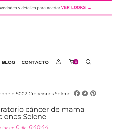
ovedades y detalles para acertar.
VER LOOKS →
o
BLOG
CONTACTO
0
modelo 8002 Creaciones Selene
eratorio cáncer de mama
iones Selene
0
6:40:43
mina en:
días