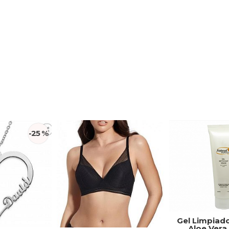
-25 %
Gel Limpiad
Aloe Vera 