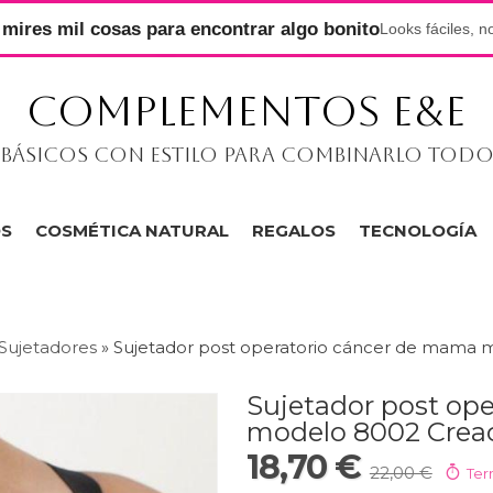
mires mil cosas para encontrar algo bonito
Looks fáciles, n
COMPLEMENTOS E&E
Básicos con estilo para combinarlo tod
OS
COSMÉTICA NATURAL
REGALOS
TECNOLOGÍA
Sujetadores
»
Sujetador post operatorio cáncer de mama 
Sujetador post op
modelo 8002 Creac
18,70 €
22,00 €
Ter