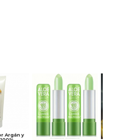
or Argán y
100%...