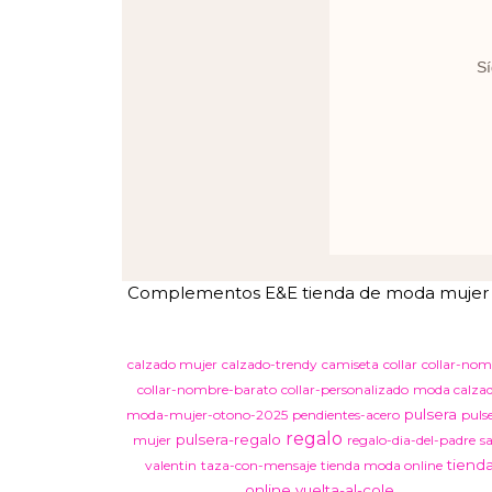
Sí
Complementos E&E tienda de moda mujer en 
calzado mujer
calzado-trendy
camiseta
collar
collar-nom
collar-nombre-barato
collar-personalizado
moda calza
pulsera
moda-mujer-otono-2025
pendientes-acero
puls
regalo
pulsera-regalo
mujer
regalo-dia-del-padre
s
tiend
valentin
taza-con-mensaje
tienda moda online
online
vuelta-al-cole