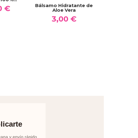
Champú Natu
Bálsamo Hidratante de
0 €
Aceite de Ar
Aloe Vera
14,00
3,00 €
licarte
cana y envío rápido.