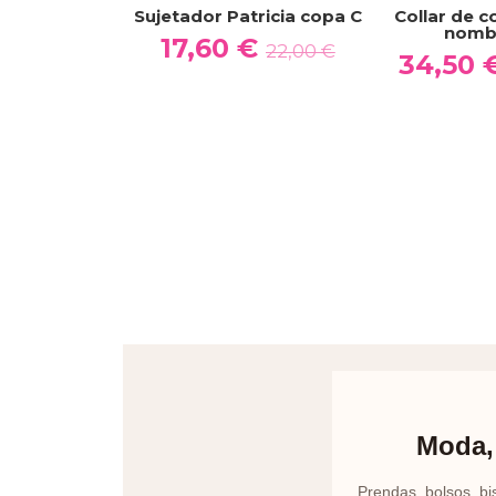
Sujetador Patricia copa C
Collar de c
nombr
17,60 €
22,00 €
34,50 
Moda, 
Prendas, bolsos, bi