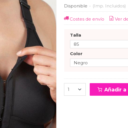
Disponible
-
(Imp. Incluidos)
Costes de envío
Ver d
Talla
Color
Añadir a 