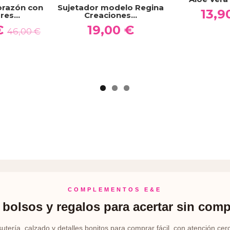
orazón con
Sujetador modelo Regina
13,9
es...
Creaciones...
€
19,00 €
46,00 €
COMPLEMENTOS E&E
bolsos y regalos para acertar sin comp
sutería, calzado y detalles bonitos para comprar fácil, con atención cer