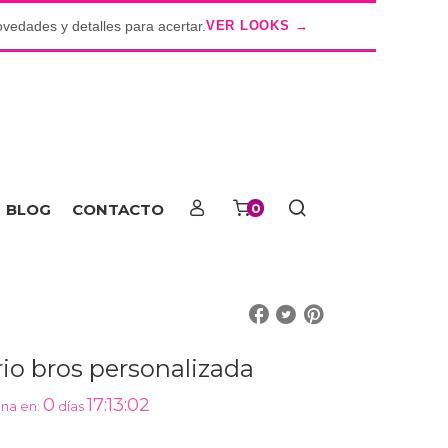
ovedades y detalles para acertar.
VER LOOKS →
o
BLOG
CONTACTO
0
io bros personalizada
0
17:13:02
na en:
días