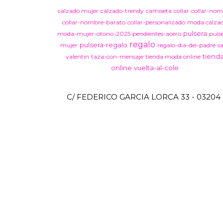
calzado mujer
calzado-trendy
camiseta
collar
collar-nom
collar-nombre-barato
collar-personalizado
moda calza
pulsera
moda-mujer-otono-2025
pendientes-acero
puls
regalo
pulsera-regalo
mujer
regalo-dia-del-padre
s
tiend
valentin
taza-con-mensaje
tienda moda online
online
vuelta-al-cole
C/ FEDERICO GARCIA LORCA 33 - 03204 