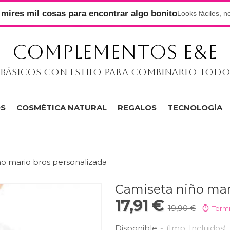
mires mil cosas para encontrar algo bonito
Looks fáciles, n
COMPLEMENTOS E&E
Básicos con estilo para combinarlo tod
OS
COSMÉTICA NATURAL
REGALOS
TECNOLOGÍA
o mario bros personalizada
Camiseta niño mar
17,91 €
19,90 €
Termi
Disponible
-
(Imp. Incluidos)