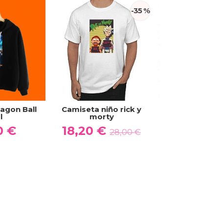
-35 %
agon Ball
Camiseta niño rick y
Camiseta niña 
l
morty
14,90
0 €
18,20 €
28,00 €