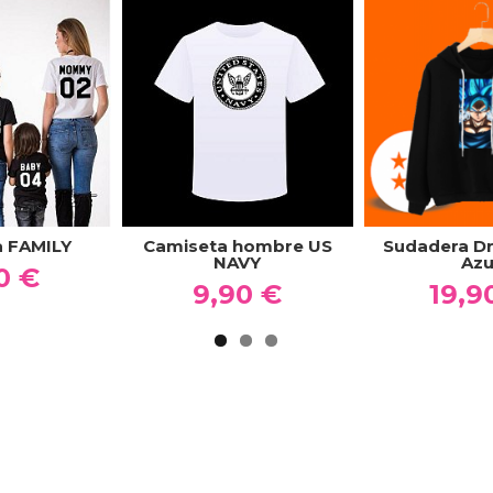
a FAMILY
Camiseta hombre US
Sudadera Dr
NAVY
Azu
0 €
9,90 €
19,9