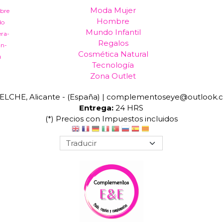
Moda Mujer
bre
Hombre
do
Mundo Infantil
era-
Regalos
an-
Cosmética Natural
a
Tecnología
Zona Outlet
ELCHE, Alicante - (España) | complementoseye@outlook.
Entrega:
24 HRS
(*) Precios con Impuestos incluidos