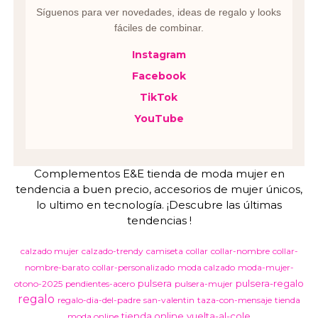
Síguenos para ver novedades, ideas de regalo y looks
fáciles de combinar.
Instagram
Facebook
TikTok
YouTube
Complementos E&E tienda de moda mujer en
tendencia a buen precio, accesorios de mujer únicos,
lo ultimo en tecnología. ¡Descubre las últimas
tendencias !
calzado mujer
calzado-trendy
camiseta
collar
collar-nombre
collar-
nombre-barato
collar-personalizado
moda calzado
moda-mujer-
pulsera
pulsera-regalo
otono-2025
pendientes-acero
pulsera-mujer
regalo
regalo-dia-del-padre
san-valentin
taza-con-mensaje
tienda
tienda online
vuelta-al-cole
moda online