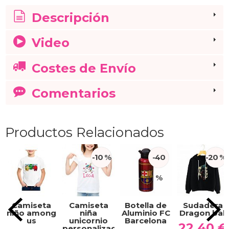
Descripción
Video
Costes de Envío
Comentarios
Productos Relacionados
-10 %
-40
-20 %
%
Camiseta
Camiseta
Botella de
Sudadera
niño among
niña
Aluminio FC
Dragon ball
us
unicornio
Barcelona
22,40 €
personalizada