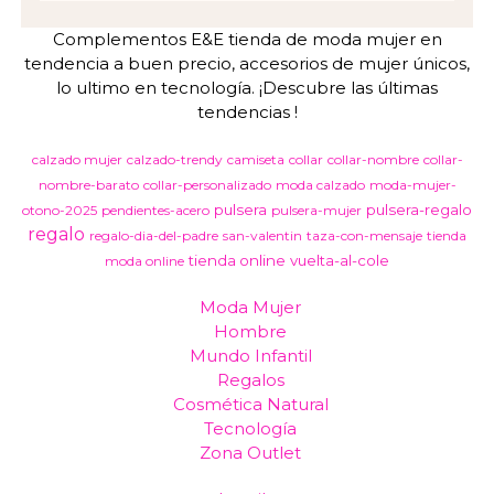
Complementos E&E tienda de moda mujer en
tendencia a buen precio, accesorios de mujer únicos,
lo ultimo en tecnología. ¡Descubre las últimas
tendencias !
calzado mujer
calzado-trendy
camiseta
collar
collar-nombre
collar-
nombre-barato
collar-personalizado
moda calzado
moda-mujer-
pulsera
pulsera-regalo
otono-2025
pendientes-acero
pulsera-mujer
regalo
regalo-dia-del-padre
san-valentin
taza-con-mensaje
tienda
tienda online
vuelta-al-cole
moda online
Moda Mujer
Hombre
Mundo Infantil
Regalos
Cosmética Natural
Tecnología
Zona Outlet