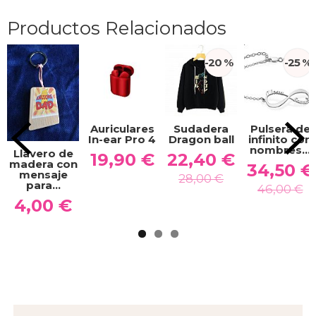
Productos Relacionados
-20 %
-25 %
Auriculares
Sudadera
Pulsera de
In-ear Pro 4
Dragon ball
infinito con
nombres...
Llavero de
19,90 €
22,40 €
madera con
34,50 €
mensaje
28,00 €
para...
46,00 €
4,00 €