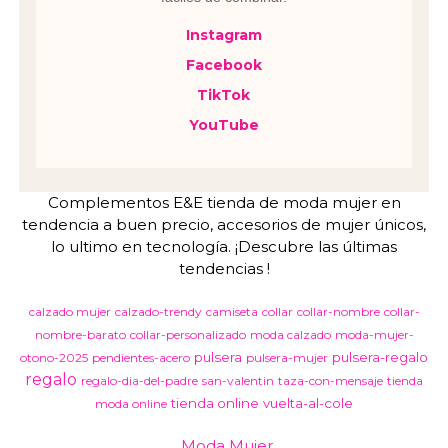
Instagram
Facebook
TikTok
YouTube
Complementos E&E tienda de moda mujer en
tendencia a buen precio, accesorios de mujer únicos,
lo ultimo en tecnología. ¡Descubre las últimas
tendencias !
calzado mujer
calzado-trendy
camiseta
collar
collar-nombre
collar-
nombre-barato
collar-personalizado
moda calzado
moda-mujer-
pulsera
pulsera-regalo
otono-2025
pendientes-acero
pulsera-mujer
regalo
regalo-dia-del-padre
san-valentin
taza-con-mensaje
tienda
tienda online
vuelta-al-cole
moda online
Moda Mujer