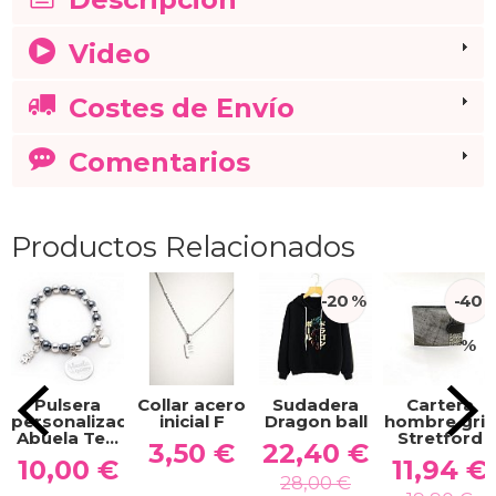
Video
Costes de Envío
Comentarios
Productos Relacionados
-20 %
-40
%
Pulsera
Collar acero
Sudadera
Cartera
personalizada
inicial F
Dragon ball
hombre gris
Abuela Te...
Stretford
3,50 €
22,40 €
10,00 €
11,94 €
28,00 €