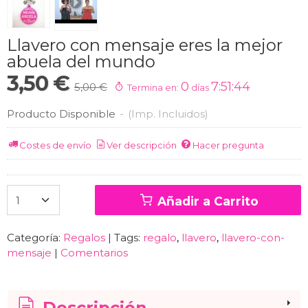
Llavero con mensaje eres la mejor
abuela del mundo
3,50 €
0
7:51:44
5,00 €
Termina en:
días
Producto Disponible
-
(Imp. Incluidos)
Costes de envío
Ver descripción
Hacer pregunta
Añadir a Carrito
Categoría:
Regalos
|
Tags:
regalo
llavero
llavero-con-
mensaje
|
Comentarios
Descripción