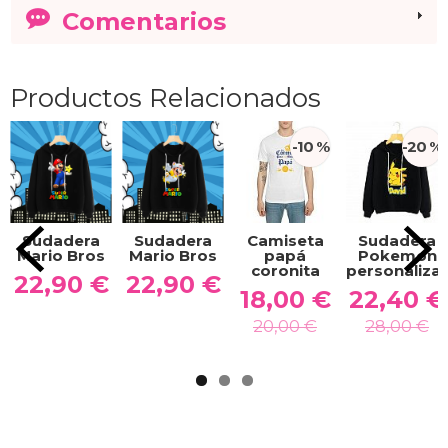
Comentarios
Productos Relacionados
-10 %
-20 %
Sudadera
Sudadera
Camiseta
Sudadera
Mario Bros
Mario Bros
papá
Pokemon
coronita
personaliza
22,90 €
22,90 €
18,00 €
22,40 €
20,00 €
28,00 €