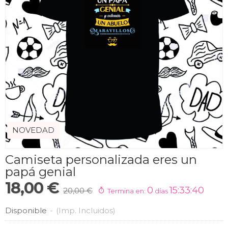
NOVEDAD
Camiseta personalizada eres un
papá genial
18,00 €
0
15:33:39
20,00 €
Termina en:
días
Disponible
-
(Imp. Incluidos)