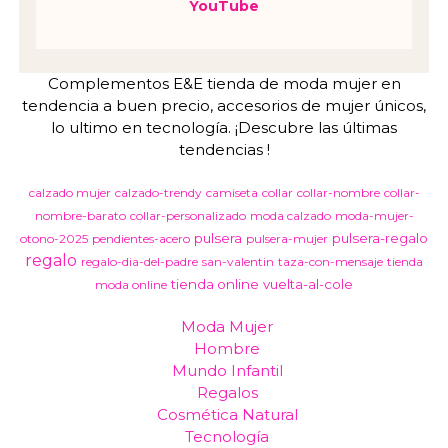
YouTube
Complementos E&E tienda de moda mujer en
tendencia a buen precio, accesorios de mujer únicos,
lo ultimo en tecnología. ¡Descubre las últimas
tendencias !
calzado mujer
calzado-trendy
camiseta
collar
collar-nombre
collar-
nombre-barato
collar-personalizado
moda calzado
moda-mujer-
pulsera
pulsera-regalo
otono-2025
pendientes-acero
pulsera-mujer
regalo
regalo-dia-del-padre
san-valentin
taza-con-mensaje
tienda
tienda online
vuelta-al-cole
moda online
Moda Mujer
Hombre
Mundo Infantil
Regalos
Cosmética Natural
Tecnología