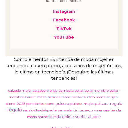
fáciles de combinar.
Instagram
Facebook
TikTok
YouTube
Complementos E&E tienda de moda mujer en
tendencia a buen precio, accesorios de mujer únicos,
lo ultimo en tecnología. ¡Descubre las últimas
tendencias !
calzado mujer
calzado-trendy
camiseta
collar
collar-nombre
collar-
nombre-barato
collar-personalizado
moda calzado
moda-mujer-
pulsera
pulsera-regalo
otono-2025
pendientes-acero
pulsera-mujer
regalo
regalo-dia-del-padre
san-valentin
taza-con-mensaje
tienda
tienda online
vuelta-al-cole
moda online