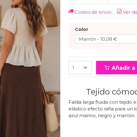
Costes de envío
Ver d
Color
Añadir a 
Tejido cómod
Falda larga fluida con tejido 
elástico efecto rafia para un
azul marino, negro y marrón.