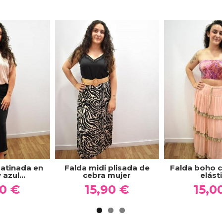
satinada en
Falda midi plisada de
Falda boho c
azul...
cebra mujer
elást
00 €
15,90 €
15,0