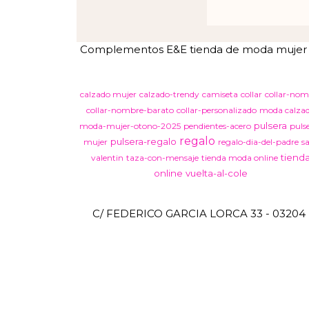
Complementos E&E tienda de moda mujer en 
calzado mujer
calzado-trendy
camiseta
collar
collar-nom
collar-nombre-barato
collar-personalizado
moda calza
pulsera
moda-mujer-otono-2025
pendientes-acero
puls
regalo
pulsera-regalo
mujer
regalo-dia-del-padre
s
tiend
valentin
taza-con-mensaje
tienda moda online
online
vuelta-al-cole
C/ FEDERICO GARCIA LORCA 33 - 03204 