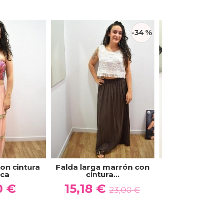
-34 %
on cintura
Falda larga marrón con
Falda plisada
ica
cintura...
estampad
0 €
15,18 €
15,00 €
23,00 €