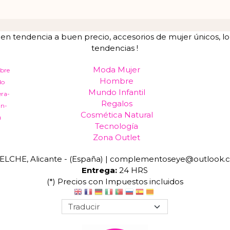
tendencia a buen precio, accesorios de mujer únicos, lo u
tendencias !
Moda Mujer
bre
Hombre
do
Mundo Infantil
era-
Regalos
an-
Cosmética Natural
a
Tecnología
Zona Outlet
ELCHE, Alicante - (España) | complementoseye@outlook.
Entrega:
24 HRS
(*) Precios con Impuestos incluidos