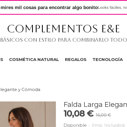
mires mil cosas para encontrar algo bonito
Looks fáciles, n
COMPLEMENTOS E&E
Básicos con estilo para combinarlo tod
OS
COSMÉTICA NATURAL
REGALOS
TECNOLOGÍA
Elegante y Cómoda
Falda Larga Elega
10,08 €
16,00 €
Disponible
-
(Imp. Incluidos)