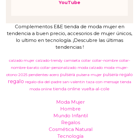
YouTube
Complementos E&E tienda de moda mujer en
tendencia a buen precio, accesorios de mujer únicos,
lo ultimo en tecnología. ¡Descubre las últimas
tendencias !
calzado mujer
calzado-trendy
camiseta
collar
collar-nombre
collar-
nombre-barato
collar-personalizado
moda calzado
moda-mujer-
pulsera
pulsera-regalo
otono-2025
pendientes-acero
pulsera-mujer
regalo
regalo-dia-del-padre
san-valentin
taza-con-mensaje
tienda
tienda online
vuelta-al-cole
moda online
Moda Mujer
Hombre
Mundo Infantil
Regalos
Cosmética Natural
Tecnología