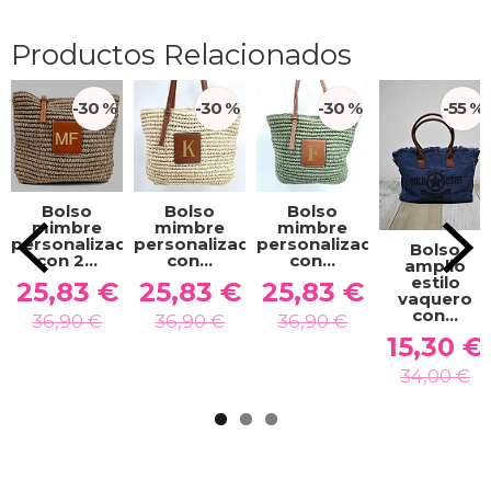
Productos Relacionados
-30 %
-30 %
-30 %
-55 %
Bolso
Bolso
Bolso
mimbre
mimbre
mimbre
personalizado
personalizado
personalizado
Bolso
con 2...
con...
con...
amplio
estilo
25,83 €
25,83 €
25,83 €
vaquero
con...
36,90 €
36,90 €
36,90 €
15,30 €
34,00 €