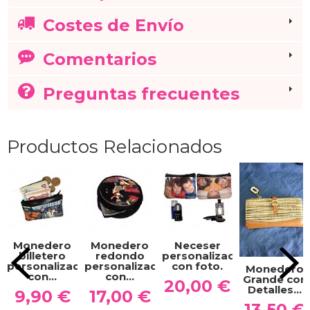
Costes de Envío
Comentarios
Preguntas frecuentes
Productos Relacionados
Monedero
Monedero
Neceser
billetero
redondo
personalizado
personalizado
personalizado
con foto.
Monedero
con...
con...
Grande con
20,00 €
Detalles...
9,90 €
17,00 €
13,50 €