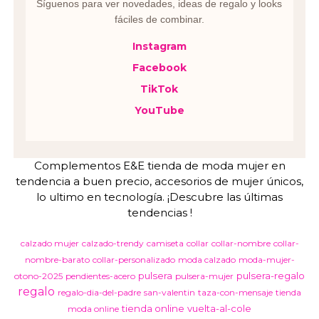
Síguenos para ver novedades, ideas de regalo y looks
fáciles de combinar.
Instagram
Facebook
TikTok
YouTube
Complementos E&E tienda de moda mujer en
tendencia a buen precio, accesorios de mujer únicos,
lo ultimo en tecnología. ¡Descubre las últimas
tendencias !
calzado mujer
calzado-trendy
camiseta
collar
collar-nombre
collar-
nombre-barato
collar-personalizado
moda calzado
moda-mujer-
pulsera
pulsera-regalo
otono-2025
pendientes-acero
pulsera-mujer
regalo
regalo-dia-del-padre
san-valentin
taza-con-mensaje
tienda
tienda online
vuelta-al-cole
moda online