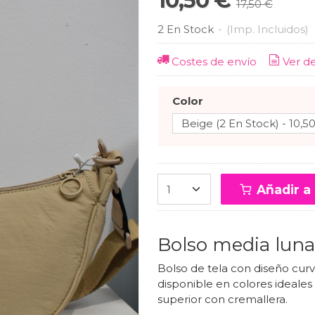
10,50 €
17,50 €
2 En Stock
-
(Imp. Incluidos)
Costes de envío
Ver d
Color
Añadir a 
Bolso media luna
Bolso de tela con diseño curv
disponible en colores ideales 
superior con cremallera.