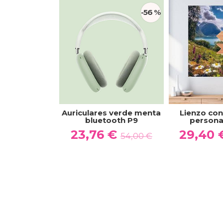
-56 %
Auriculares verde menta
Lienzo co
bluetooth P9
persona
23,76 €
29,40
54,00 €