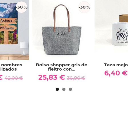
-30 %
-30 %
n nombres
Bolso shopper gris de
Taza mejo
lizados
fieltro con...
6,40 
 €
25,83 €
42,00 €
36,90 €