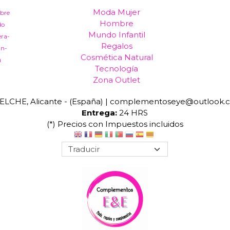
Moda Mujer
bre
Hombre
do
Mundo Infantil
era-
Regalos
an-
Cosmética Natural
a
Tecnología
Zona Outlet
ELCHE, Alicante - (España) | complementoseye@outlook.
Entrega:
24 HRS
(*) Precios con Impuestos incluidos