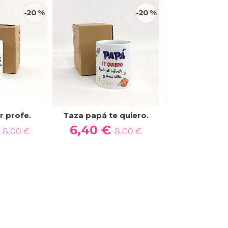
-20 %
-20 %
r profe.
Taza papá te quiero.
Báscula Digita
40Kg - Pe
€
6,40 €
8,00 €
8,00 €
9,50