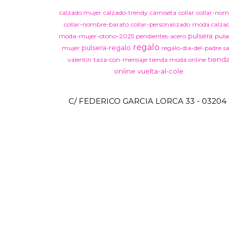
calzado mujer
calzado-trendy
camiseta
collar
collar-nom
collar-nombre-barato
collar-personalizado
moda calza
pulsera
moda-mujer-otono-2025
pendientes-acero
puls
regalo
pulsera-regalo
mujer
regalo-dia-del-padre
s
tiend
valentin
taza-con-mensaje
tienda moda online
online
vuelta-al-cole
C/ FEDERICO GARCIA LORCA 33 - 03204 