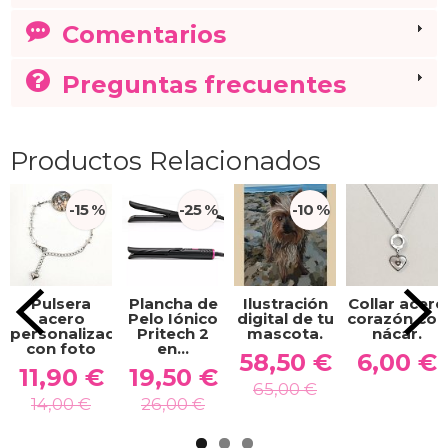
Comentarios
Preguntas frecuentes
Productos Relacionados
-15 %
-25 %
-10 %
Pulsera
Plancha de
Ilustración
Collar acero
acero
Pelo Iónico
digital de tu
corazón con
personalizada
Pritech 2
mascota.
nácar.
con foto
en...
58,50 €
6,00 €
11,90 €
19,50 €
65,00 €
14,00 €
26,00 €