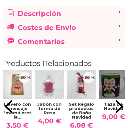
Descripción
Costes de Envío
Comentarios
Productos Relacionados
-30 %
-36 %
Llavero con
Jabón con
Set Regalo
Taza De
mensaje
forma de
productos
Navidad
"mamá eres
Rosa
de Baño
9,00 €
la...
Navidad
4,00 €
3,50 €
6,08 €