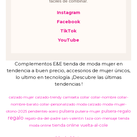
fáciles de combinar.
Instagram
Facebook
TikTok
YouTube
Complementos E&E tienda de moda mujer en
tendencia a buen precio, accesorios de mujer únicos,
lo ultimo en tecnología. ¡Descubre las últimas
tendencias !
calzado mujer
calzado-trendy
camiseta
collar
collar-nombre
collar-
nombre-barato
collar-personalizado
moda calzado
moda-mujer-
pulsera
pulsera-regalo
otono-2025
pendientes-acero
pulsera-mujer
regalo
regalo-dia-del-padre
san-valentin
taza-con-mensaje
tienda
tienda online
vuelta-al-cole
moda online