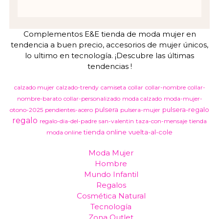
Complementos E&E tienda de moda mujer en
tendencia a buen precio, accesorios de mujer únicos,
lo ultimo en tecnología. ¡Descubre las últimas
tendencias !
calzado mujer
calzado-trendy
camiseta
collar
collar-nombre
collar-
nombre-barato
collar-personalizado
moda calzado
moda-mujer-
pulsera
pulsera-regalo
otono-2025
pendientes-acero
pulsera-mujer
regalo
regalo-dia-del-padre
san-valentin
taza-con-mensaje
tienda
tienda online
vuelta-al-cole
moda online
Moda Mujer
Hombre
Mundo Infantil
Regalos
Cosmética Natural
Tecnología
Zona Outlet