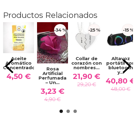
Productos Relacionados
-34 %
-25 %
-15 %
Aceite
Collar de
Altavoz
Aromático
corazón con
portátil con
Concentrado...
nombres...
bluetooth
Rosa
y...
Artificial
4,50 €
21,90 €
Perfumada
40,80 €
– Un...
29,20 €
48,00 €
3,23 €
4,90 €