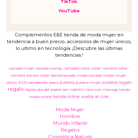
TikTok
YouTube
Complementos E&E tienda de moda mujer en
tendencia a buen precio, accesorios de mujer únicos,
lo ultimo en tecnología. ¡Descubre las últimas
tendencias !
calzado mujer
calzado-trendy
camiseta
collar
collar-nombre
collar-
nombre-barato
collar-personalizado
moda calzado
moda-mujer-
pulsera
pulsera-regalo
otono-2025
pendientes-acero
pulsera-mujer
regalo
regalo-dia-del-padre
san-valentin
taza-con-mensaje
tienda
tienda online
vuelta-al-cole
moda online
Moda Mujer
Hombre
Mundo Infantil
Regalos
Cosmética Natural