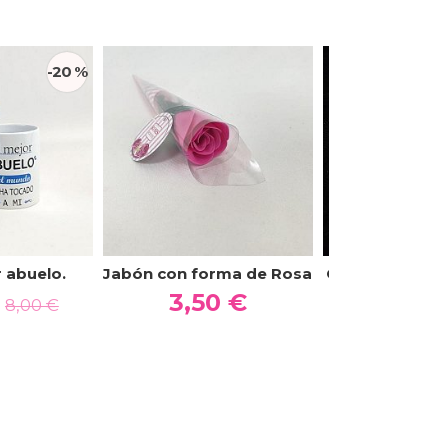
-20 %
 abuelo.
Jabón con forma de Rosa
Collar OJo Tur
€
3,50 €
4,50
8,00 €