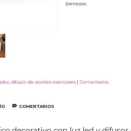
bienestar.
ador
difusor-de-aceites-esenciales
|
Comentarios
ÍO
COMENTARIOS
co decorativo con luz led y difusor 