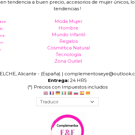
tendencia a buen precio, accesorios de mujer únicos, lo u
tendencias !
Moda Mujer
bre
Hombre
do
Mundo Infantil
era-
Regalos
an-
Cosmética Natural
a
Tecnología
Zona Outlet
ELCHE, Alicante - (España) | complementoseye@outlook.
Entrega:
24 HRS
(*) Precios con Impuestos incluidos