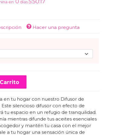
0
5:50:16
mina en:
días
escripción
Hacer una pregunta
Carrito
ca en tu hogar con nuestro Difusor de
Este silencioso difusor con efecto de
á tu espacio en un refugio de tranquilidad.
nía mientras difunde tus aceites esenciales
 acogedor y mantén tu casa con el mejor
le a tu hogar una sensación única de