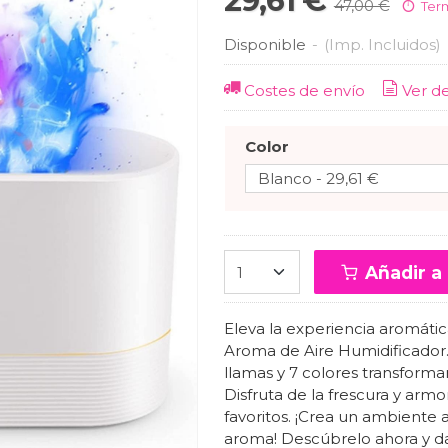
29,61 €
47,00 €
Ter
Disponible
-
(Imp. Incluidos)
Costes de envío
Ver d
Color
Añadir a 
Eleva la experiencia aromáti
Aroma de Aire Humidificador. 
llamas y 7 colores transformar
Disfruta de la frescura y armo
favoritos. ¡Crea un ambiente
aroma! Descúbrelo ahora y da