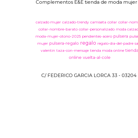
Complementos E&E tienda de moda mujer en 
calzado mujer
calzado-trendy
camiseta
collar
collar-nom
collar-nombre-barato
collar-personalizado
moda calza
pulsera
moda-mujer-otono-2025
pendientes-acero
puls
regalo
pulsera-regalo
mujer
regalo-dia-del-padre
s
tiend
valentin
taza-con-mensaje
tienda moda online
online
vuelta-al-cole
C/ FEDERICO GARCIA LORCA 33 - 03204 