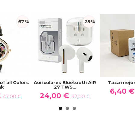
-67 %
-25 %
f all Colors
Auriculares Bluetooth AIR
Taza mejor
nk
27 TWS...
6,40 
€
24,00 €
47,00 €
32,00 €