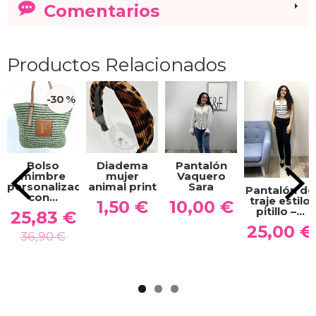
Comentarios
Productos Relacionados
-30 %
Bolso
Diadema
Pantalón
mimbre
mujer
Vaquero
personalizado
animal print
Sara
Pantalón de
con...
traje estilo
1,50 €
10,00 €
pitillo –...
25,83 €
25,00 €
36,90 €