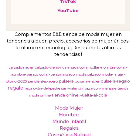
TikTok
YouTube
Complementos E&E tienda de moda mujer en
tendencia a buen precio, accesorios de mujer únicos,
lo ultimo en tecnología. ¡Descubre las últimas
tendencias !
calzado mujer
calzado-trendy
camiseta
collar
collar-nombre
collar-
nombre-barato
collar-personalizado
moda calzado
moda-mujer-
pulsera
pulsera-regalo
otono-2025
pendientes-acero
pulsera-mujer
regalo
regalo-dia-del-padre
san-valentin
taza-con-mensaje
tienda
tienda online
vuelta-al-cole
moda online
Moda Mujer
Hombre
Mundo Infantil
Regalos
Cosmética Natural