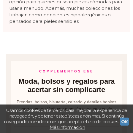
opción para quienes buscan piezas cómodas para
usar a menudo. Además, muchas colecciones los
trabajan como pendientes hipoalergénicos o
pensados para pieles sensibles.
COMPLEMENTOS E&E
Moda, bolsos y regalos para
acertar sin complicarte
Prendas, bolsos, bisutería, calzado y detalles bonitos
para comprar fácil, con atención cercana y envío
Usamos cookies de terceros para mejorar la experiencia de
navegación, y obtener estadísticas anónimas. Si continúa
rápido.
navegando consideramos que acepta el uso de cookies.
OK
Más información