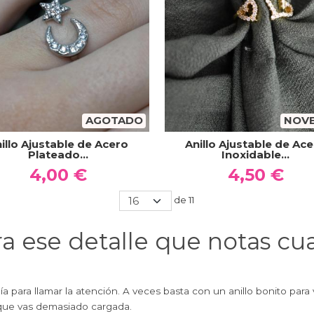
AGOTADO
NOV
illo Ajustable de Acero
Anillo Ajustable de Ac
Plateado...
Inoxidable...
4,00 €
4,50 €
de 11
ra ese detalle que notas cu
ía para llamar la atención. A veces basta con un anillo bonito para
 que vas demasiado cargada.