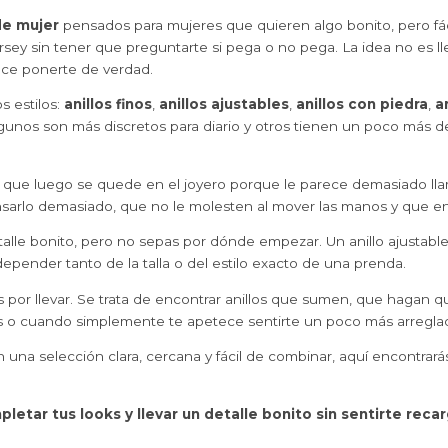
de mujer
pensados para mujeres que quieren algo bonito, pero fác
jersey sin tener que preguntarte si pega o no pega. La idea no es 
ece ponerte de verdad.
s estilos:
anillos finos
,
anillos ajustables
,
anillos con piedra
,
a
 Algunos son más discretos para diario y otros tienen un poco más 
que luego se quede en el joyero porque le parece demasiado llam
sarlo demasiado, que no le molesten al mover las manos y que enc
lle bonito, pero no sepas por dónde empezar. Un anillo ajustable,
pender tanto de la talla o del estilo exacto de una prenda.
ios por llevar. Se trata de encontrar anillos que sumen, que haga
s o cuando simplemente te apetece sentirte un poco más arregla
 una selección clara, cercana y fácil de combinar, aquí encontra
letar tus looks y llevar un detalle bonito sin sentirte reca