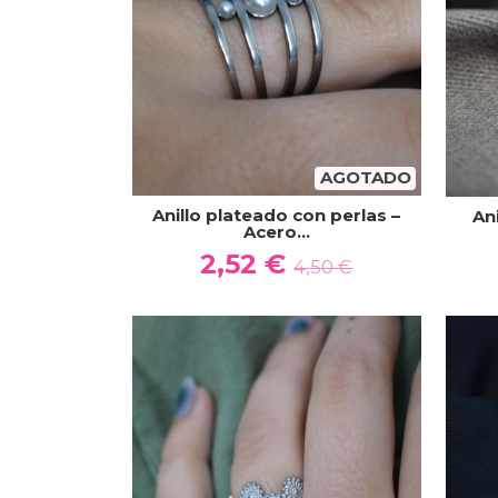
AGOTADO
Anillo plateado con perlas –
An
Acero...
2,52 €
4,50 €