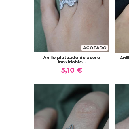
AGOTADO
Anillo plateado de acero
Ani
inoxidable...
5,10 €