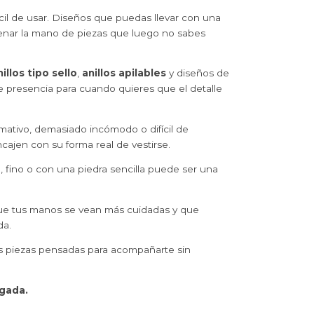
il de usar. Diseños que puedas llevar con una
llenar la mano de piezas que luego no sabes
nillos tipo sello
,
anillos apilables
y diseños de
de presencia para cuando quieres que el detalle
ativo, demasiado incómodo o difícil de
ajen con su forma real de vestirse.
 fino o con una piedra sencilla puede ser una
n que tus manos se vean más cuidadas y que
da.
rás piezas pensadas para acompañarte sin
rgada.