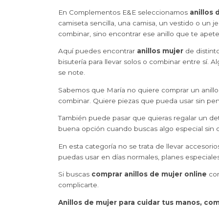
En Complementos E&E seleccionamos
anillos 
camiseta sencilla, una camisa, un vestido o un 
combinar, sino encontrar ese anillo que te apet
Aquí puedes encontrar
anillos mujer
de distinto
bisutería para llevar solos o combinar entre sí.
se note.
Sabemos que María no quiere comprar un anillo 
combinar. Quiere piezas que pueda usar sin pen
También puede pasar que quieras regalar un deta
buena opción cuando buscas algo especial sin de
En esta categoría no se trata de llevar accesor
puedas usar en días normales, planes especiale
Si buscas
comprar anillos de mujer online
con
complicarte.
Anillos de mujer para cuidar tus manos, comp