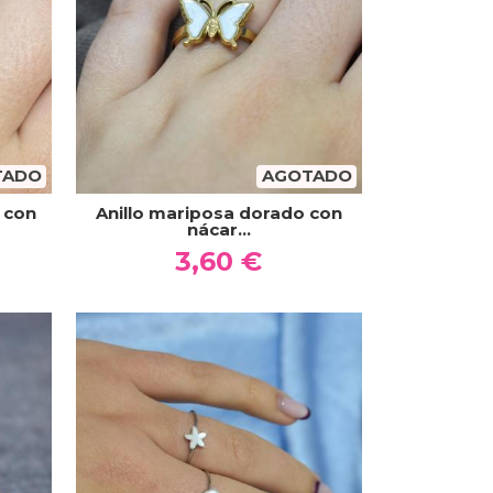
TADO
AGOTADO
 con
Anillo mariposa dorado con
nácar...
3,60 €