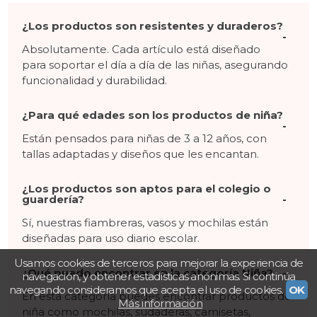
¿Los productos son resistentes y duraderos?
Absolutamente. Cada artículo está diseñado
para soportar el día a día de las niñas, asegurando
funcionalidad y durabilidad.
¿Para qué edades son los productos de niña?
Están pensados para niñas de 3 a 12 años, con
tallas adaptadas y diseños que les encantan.
¿Los productos son aptos para el colegio o
guardería?
Sí, nuestras fiambreras, vasos y mochilas están
diseñadas para uso diario escolar.
Usamos cookies de terceros para mejorar la experiencia de
¿Qué puedo encontrar en la categoría Niña?
navegación, y obtener estadísticas anónimas. Si continúa
navegando consideramos que acepta el uso de cookies.
OK
En esta categoría puedes encontrar productos de
Más información
niña como mochilas, sudaderas, camisetas,