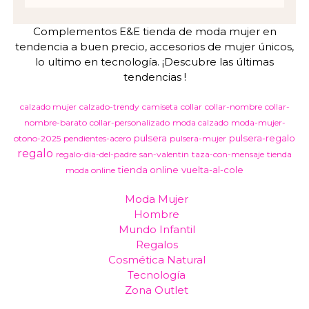
Complementos E&E tienda de moda mujer en
tendencia a buen precio, accesorios de mujer únicos,
lo ultimo en tecnología. ¡Descubre las últimas
tendencias !
calzado mujer
calzado-trendy
camiseta
collar
collar-nombre
collar-
nombre-barato
collar-personalizado
moda calzado
moda-mujer-
pulsera
pulsera-regalo
otono-2025
pendientes-acero
pulsera-mujer
regalo
regalo-dia-del-padre
san-valentin
taza-con-mensaje
tienda
tienda online
vuelta-al-cole
moda online
Moda Mujer
Hombre
Mundo Infantil
Regalos
Cosmética Natural
Tecnología
Zona Outlet