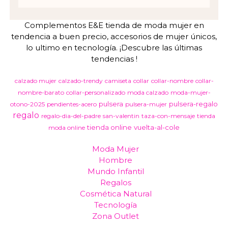
Complementos E&E tienda de moda mujer en
tendencia a buen precio, accesorios de mujer únicos,
lo ultimo en tecnología. ¡Descubre las últimas
tendencias !
calzado mujer
calzado-trendy
camiseta
collar
collar-nombre
collar-
nombre-barato
collar-personalizado
moda calzado
moda-mujer-
pulsera
pulsera-regalo
otono-2025
pendientes-acero
pulsera-mujer
regalo
regalo-dia-del-padre
san-valentin
taza-con-mensaje
tienda
tienda online
vuelta-al-cole
moda online
Moda Mujer
Hombre
Mundo Infantil
Regalos
Cosmética Natural
Tecnología
Zona Outlet