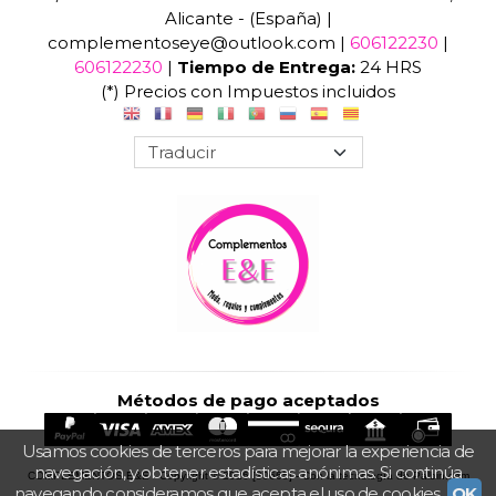
Alicante - (España) |
complementoseye@outlook.com |
606122230
|
606122230
|
Tiempo de Entrega:
24 HRS
(*) Precios con Impuestos incluidos
Métodos de pago aceptados
Usamos cookies de terceros para mejorar la experiencia de
navegación, y obtener estadísticas anónimas. Si continúa
COMPLEMENTOS E&E
- Copyright © 2026 [30665] - Con la tecnología de Palbin.com
navegando consideramos que acepta el uso de cookies.
OK