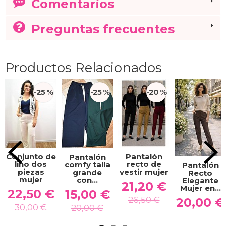
Comentarios
Preguntas frecuentes
Productos Relacionados
-25 %
-25 %
-20 %
Conjunto de
Pantalón
Pantalón
lino dos
recto de
comfy talla
Pantalón
piezas
vestir mujer
grande
Recto
mujer
con...
Elegante
21,20 €
Mujer en...
22,50 €
15,00 €
26,50 €
20,00 €
30,00 €
20,00 €